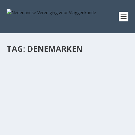
TAG:
DENEMARKEN
VLAG! 36 – 294
door
Davied van Berlo
|
nov 5, 2025
|
Tijdschrift Vlag!
,
Verenigingsnieuws
|
0
|
Nu het najaarsnummer van Vlag! op de deurmat ligt bij
de leden, komt het voorjaarsnummer van 2025...
LEES VERDER