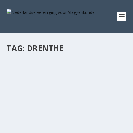
TAG:
DRENTHE
VLAG! 24 – ENGLISH SUMMARY
door
Daan van Leeuwen
|
sep 11, 2019
|
Verenigingsnieuws
|
0
|
The spring issue of the Dutch vexillological magazine
Vlag! is now available online. The magazine...
LEES VERDER